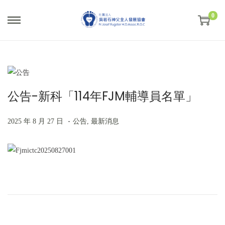
0
S
S
k
k
i
i
p
p
t
t
公告-新科「114年FJM輔導員名單」
o
o
n
c
.
P
2
P
2025 年 8 月 27 日
公告
,
最新消息
a
o
o
0
o
v
n
s
2
s
i
t
t
5
t
g
e
文
P
公
e
年
e
a
n
r
告
d
9
d
t
t
章
e
-
o
月
i
i
v
新
n
4
n
o