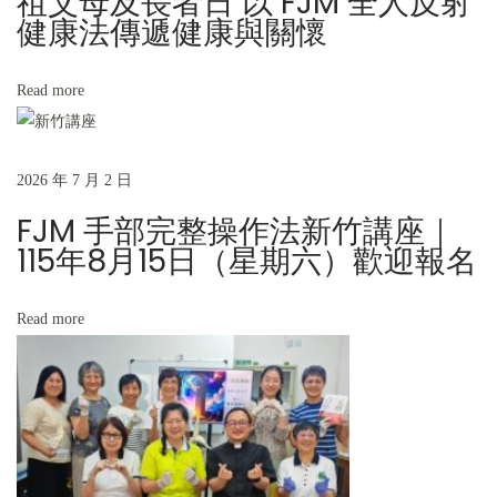
祖父母及長者日 以 FJM 全人反射
名
健康法傳遞健康與關懷
單
」
Read more
N
【
e
F
x
J
2026 年 7 月 2 日
t
M
FJM 手部完整操作法新竹講座｜
p
足
115年8月15日（星期六）歡迎報名
o
部
s
反
t
射
Read more
:
健
康
師
培
訓