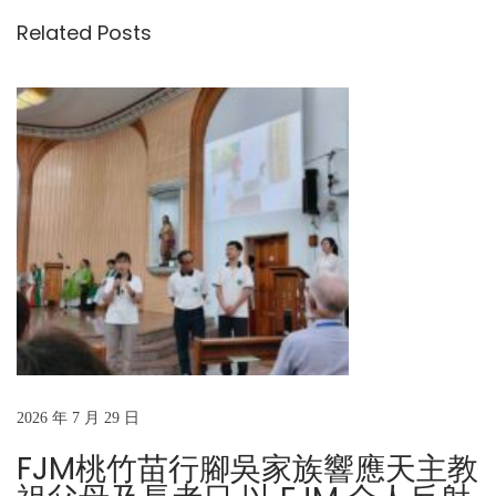
導
i
科
日
n
Related Posts
o
「
覽
u
1
s
1
p
4
o
年
s
F
t
J
:
M
專
業
工
作
者
2026 年 7 月 29 日
合
FJM桃竹苗行腳吳家族響應天主教
格