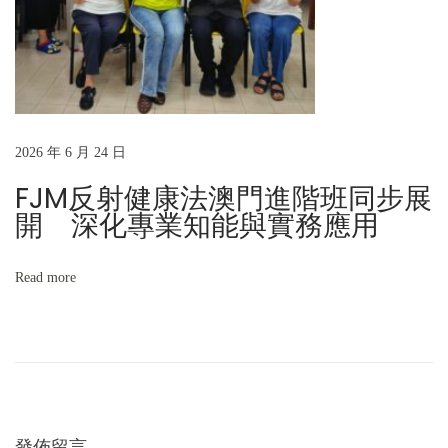
計
畫
正
式
啟
動
2026 年 6 月 24 日
！
FJM反射健康法澳門進階班同步展
】
開 深化專業知能與實務應用
Read more
發佈留言