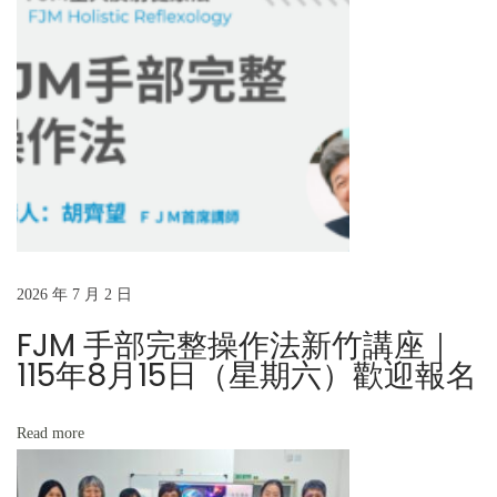
e
隆
x
坡
t
總
p
教
o
區
s
代
t
表
:
團
到
2026 年 7 月 2 日
訪
F
FJM 手部完整操作法新竹講座｜
J
115年8月15日（星期六）歡迎報名
M
總
Read more
部
分