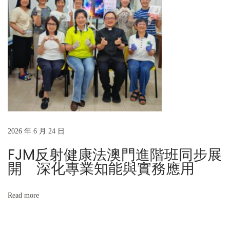
享
交
流
共
融
時
光
2026 年 6 月 24 日
FJM反射健康法澳門進階班同步展
開 深化專業知能與實務應用
Read more