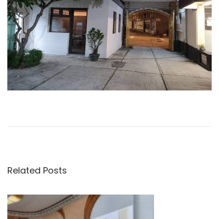
文
P
雙
r
十
章
e
節
v
歡
導
i
喜
Related Posts
o
啟
覽
u
航
s
—
p
—