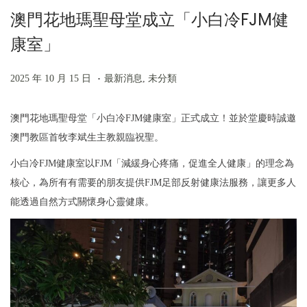
澳門花地瑪聖母堂成立「小白冷FJM健
n
康室」
.
P
2
P
2025 年 10 月 15 日
最新消息
,
未分類
o
0
o
s
2
s
澳門花地瑪聖母堂「小白冷FJM健康室」正式成立！並於堂慶時誠邀
t
5
t
澳門教區首牧李斌生主教親臨祝聖。
e
年
e
小白冷FJM健康室以FJM「減緩身心疼痛，促進全人健康」的理念為
d
1
d
核心，為所有有需要的朋友提供FJM足部反射健康法服務，讓更多人
o
0
i
能透過自然方式關懷身心靈健康。
n
月
n
2
2
日