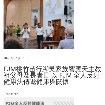
o
F
s
J
t
M
:
第
1
1
4
期
台
2026 年 7 月 29 日
南
FJM桃竹苗行腳吳家族響應天主教
高
祖父母及長者日 以 FJM 全人反射
級
健康法傳遞健康與關懷
班
開
Read more
課
N
吉