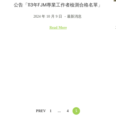
公告「113年FJM專業工作者檢測合格名單」
.
P
2
P
2024 年 10 月 9 日
最新消息
o
0
o
Read More
s
2
s
t
4
t
e
年
e
d
1
d
o
0
i
n
月
n
9
日
PREV
1
...
4
5