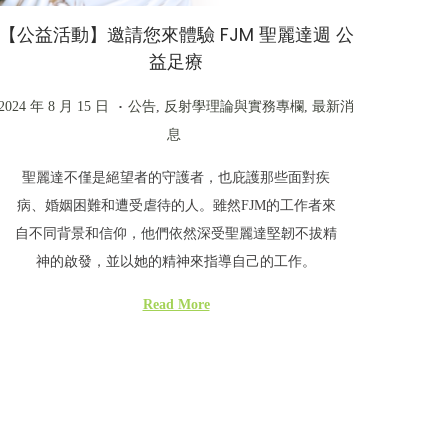
【公益活動】邀請您來體驗 FJM 聖麗達週 公
益足療
.
P
2
P
2024 年 8 月 15 日
公告
,
反射學理論與實務專欄
,
最新消
o
0
o
息
s
2
s
聖麗達不僅是絕望者的守護者，也庇護那些面對疾
t
5
t
病、婚姻困難和遭受虐待的人。雖然FJM的工作者來
e
年
e
自不同背景和信仰，他們依然深受聖麗達堅韌不拔精
d
5
d
神的啟發，並以她的精神來指導自己的工作。
o
月
i
n
6
n
Read More
日