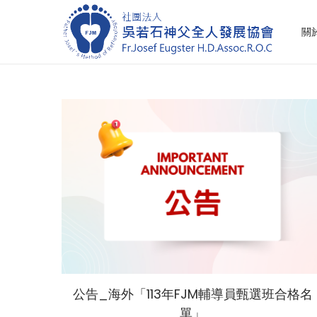
關
S
S
k
k
i
i
p
p
t
t
o
o
n
c
a
o
v
n
i
t
g
e
a
n
t
t
公告_海外「113年FJM輔導員甄選班合格名
i
單」