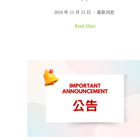
o
n
.
P
2
P
2024 年 11 月 21 日
最新消息
o
0
o
Read More
s
2
s
t
4
t
e
年
e
d
1
d
o
1
i
n
月
n
2
1
日