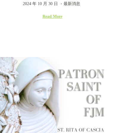
.
P
2
P
2024 年 10 月 30 日
最新消息
o
0
o
Read More
s
2
s
t
4
t
e
年
e
d
1
d
o
0
i
n
月
n
3
0
日