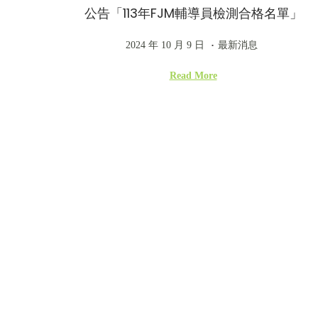
公告「113年FJM輔導員檢測合格名單」
.
P
2
P
2024 年 10 月 9 日
最新消息
o
0
o
Read More
s
2
s
t
4
t
e
年
e
d
1
d
o
0
i
n
月
n
9
日
文