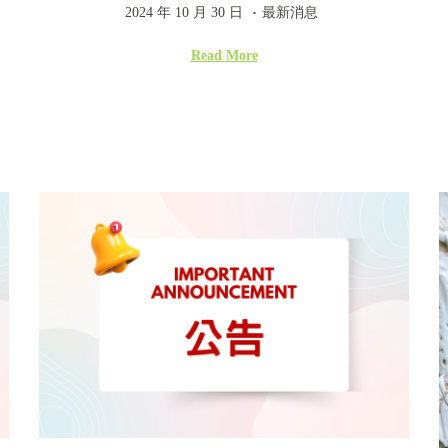
.
P
2
P
2024 年 10 月 30 日
最新消息
o
0
o
Read More
s
2
s
t
4
t
e
年
e
d
1
d
o
0
i
n
月
n
3
0
日