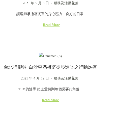
.
P
2
P
2021 年 5 月 8 日
服務及活動花絮
o
0
o
護理師承擔著沉重的身心壓力，良好的日常…
s
2
s
t
4
t
Read More
e
年
e
d
8
d
o
月
i
n
2
n
2
台北行腳吳~白沙屯媽祖婆徒步進香之行動足療
日
.
P
2
P
2021 年 4 月 12 日
服務及活動花絮
o
0
o
“FJM的雙手 把主愛傳到每個需要的角落…
s
2
s
t
4
t
Read More
e
年
e
d
8
d