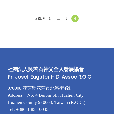
o
月
i
n
2
n
文
PREV
1
...
3
4
2
日
章
分
頁
社團法人吳若石神父全人發展協會
Fr. Josef Eugster H.D. Assoc R.O.C
970008 花蓮縣花蓮市北濱街4號
Address：No. 4 Beibin St., Hualien City,
Hualien County 970008, Taiwan (R.O.C.)
Tel: +886-3-835-0035