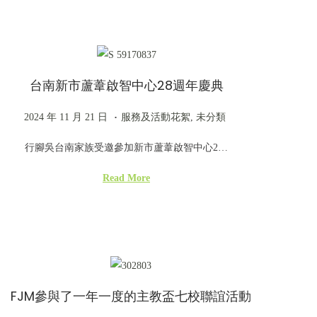
d
1
d
o
1
i
n
月
n
2
台南新市蘆葦啟智中心28週年慶典
1
日
.
P
2
P
2024 年 11 月 21 日
服務及活動花絮
,
未分類
o
0
o
行腳吳台南家族受邀參加新市蘆葦啟智中心2…
s
2
s
t
4
t
Read More
e
年
e
d
1
d
o
1
i
n
月
n
2
FJM參與了一年一度的主教盃七校聯誼活動
1
日