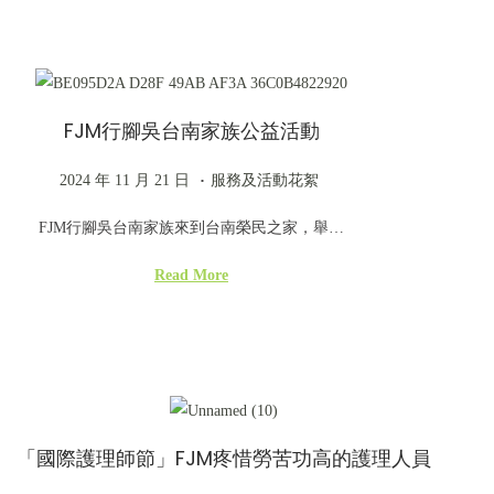
d
1
d
o
1
i
n
月
n
2
FJM行腳吳台南家族公益活動
1
日
.
P
2
P
2024 年 11 月 21 日
服務及活動花絮
o
0
o
FJM行腳吳台南家族來到台南榮民之家，舉…
s
2
s
t
4
t
Read More
e
年
e
d
1
d
o
1
i
n
月
n
2
「國際護理師節」FJM疼惜勞苦功高的護理人員
1
日