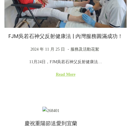
FJM吳若石神父反射健康法 | 內灣服務圓滿成功！
.
P
2
P
2024 年 11 月 25 日
服務及活動花絮
o
0
o
11月24日，FJM吳若石神父反射健康法…
s
2
s
t
4
t
Read More
e
年
e
d
1
d
o
1
i
n
月
n
2
慶祝重陽節送愛到宜蘭
7
日