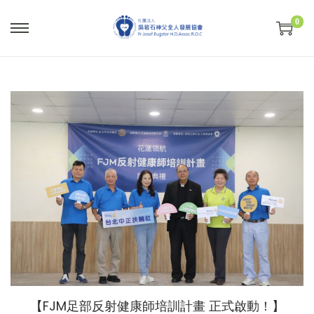
0
S
S
k
k
i
i
p
p
t
t
o
o
n
c
a
o
v
n
i
t
g
e
a
n
t
t
i
【FJM足部反射健康師培訓計畫 正式啟動！】
o