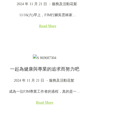
.
P
2
P
2024 年 11 月 21 日
服務及活動花絮
o
0
o
11/16(六)早上，FJM行腳吳雲林家…
s
2
s
t
4
t
Read More
e
年
e
d
1
d
o
1
i
n
月
n
2
一起為健康與專業的追求而努力吧
1
日
.
P
2
P
2024 年 11 月 21 日
服務及活動花絮
o
0
o
成為一位FJM專業工作者的過程，真的是一…
s
2
s
t
4
t
Read More
e
年
e