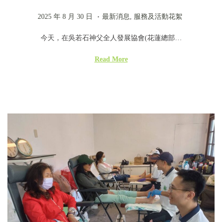
n
.
P
2
P
2025 年 8 月 30 日
最新消息
,
服務及活動花絮
o
0
o
今天，在吳若石神父全人發展協會(花蓮總部…
s
2
s
t
5
t
Read More
e
年
e
d
9
d
o
月
i
n
4
n
日