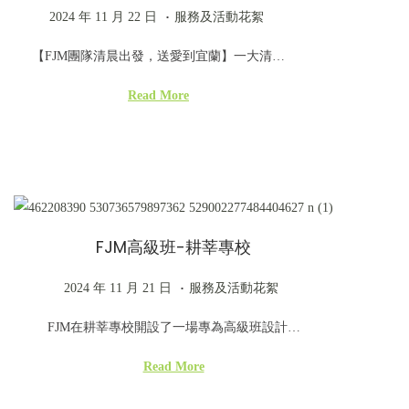
.
P
2
P
2024 年 11 月 22 日
服務及活動花絮
o
0
o
【FJM團隊清晨出發，送愛到宜蘭】一大清…
s
2
s
t
4
t
Read More
e
年
e
d
1
d
o
1
i
n
月
n
2
FJM高級班-耕莘專校
2
日
.
P
2
P
2024 年 11 月 21 日
服務及活動花絮
o
0
o
FJM在耕莘專校開設了一場專為高級班設計…
s
2
s
t
4
t
Read More
e
年
e