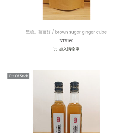
n
黑糖。薑薑好 / brown sugar ginger cube
NT$
160
加入購物車
Out Of Stock