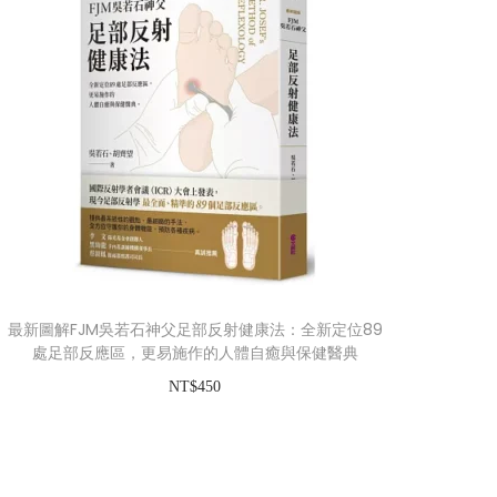
：
：
N
N
T
T
$
$
4
3
5
9
0
9
。
。
最新圖解FJM吳若石神父足部反射健康法：全新定位89
處足部反應區，更易施作的人體自癒與保健醫典
NT$
450
加入購物車