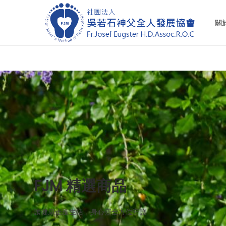
關
S
S
k
k
i
i
p
p
t
t
o
o
n
c
a
o
v
n
i
t
g
e
FJM 精選商品
a
n
t
t
讓健康走進生活，身心靈全方位守護
i