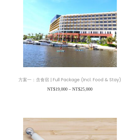
方案一：含食宿 | Full Package (Incl. Food & Stay)
價
NT$
19,000
–
NT$
25,000
格
Select options
此
範
產
圍
品
：
有
N