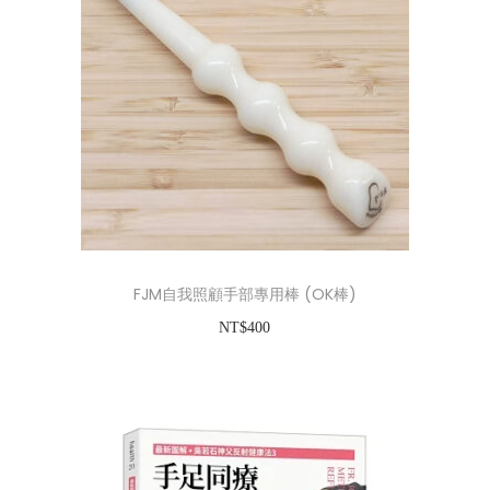
多
T
種
$
款
1
式
9
。
,
可
0
在
0
產
0
品
到
FJM自我照顧手部專用棒 (OK棒)
頁
N
NT$
400
面
T
加入購物車
選
$
擇
2
選
5
項
,