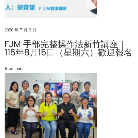
年
F
J
2026 年 7 月 2 日
M
輔
FJM 手部完整操作法新竹講座｜
導
115年8月15日（星期六）歡迎報名
員
甄
Read more
選
班
合
格
名
單
」