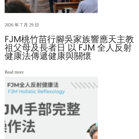
檢
測
合
2026 年 7 月 29 日
格
FJM桃竹苗行腳吳家族響應天主教
名
祖父母及長者日 以 FJM 全人反射
單
健康法傳遞健康與關懷
」
N
公
Read more
e
告
x
_
t
海
p
外
o
「
s
1
t
1
:
3