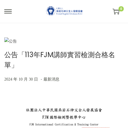
0
S
S
k
k
i
i
p
p
t
t
公告「113年FJM講師實習檢測合格名
o
o
單」
n
c
a
o
.
P
2
P
v
n
2024 年 10 月 30 日
最新消息
o
0
o
i
t
s
2
s
g
e
t
4
t
a
n
e
年
e
t
t
d
1
d
i
o
0
i
o