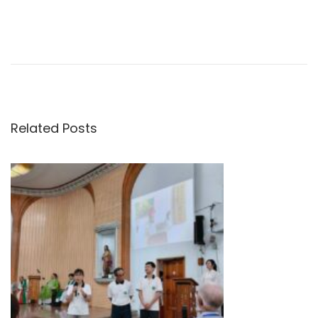
文
P
公
r
告
章
e
「
v
1
導
i
1
Related Posts
o
3
覽
u
年
s
F
p
J
o
M
s
檢
t
測
:
師
實
習