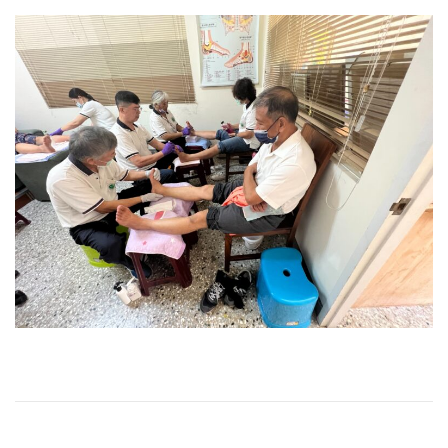
文
P
F
r
J
章
e
M
v
參