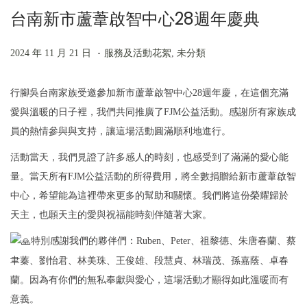
台南新市蘆葦啟智中心28週年慶典
n
.
P
2
P
2024 年 11 月 21 日
服務及活動花絮
,
未分類
o
0
o
s
2
s
行腳吳台南家族受邀參加新市蘆葦啟智中心28週年慶，在這個充滿
t
4
t
愛與溫暖的日子裡，我們共同推廣了FJM公益活動。感謝所有家族成
e
年
e
員的熱情參與與支持，讓這場活動圓滿順利地進行。
d
1
d
活動當天，我們見證了許多感人的時刻，也感受到了滿滿的愛心能
o
1
i
量。當天所有FJM公益活動的所得費用，將全數捐贈給新市蘆葦啟智
n
月
n
中心，希望能為這裡帶來更多的幫助和關懷。我們將這份榮耀歸於
2
天主，也願天主的愛與祝福能時刻伴隨著大家。
1
特別感謝我們的夥伴們：Ruben、Peter、祖黎德、朱唐春蘭、蔡
日
聿蓁、劉怡君、林美珠、王俊雄、段慧貞、林瑞茂、孫嘉蔭、卓春
蘭。因為有你們的無私奉獻與愛心，這場活動才顯得如此溫暖而有
意義。