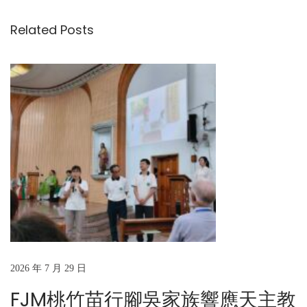
導
i
與
Related Posts
o
了
覽
u
一
s
年
p
一
o
度
s
的
t
主
:
教
盃
七
校
聯
誼
2026 年 7 月 29 日
活
FJM桃竹苗行腳吳家族響應天主教
動