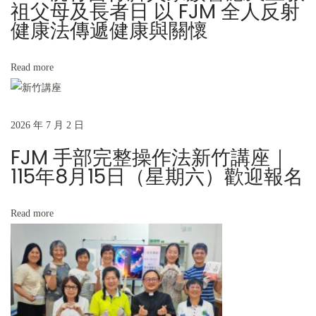
祖父母及長者日 以 FJM 全人反射
N
F
健康法傳遞健康與關懷
e
J
x
M
Read more
t
高
p
級
o
班
2026 年 7 月 2 日
s
-
FJM 手部完整操作法新竹講座｜
t
耕
115年8月15日（星期六）歡迎報名
:
莘
專
校
Read more