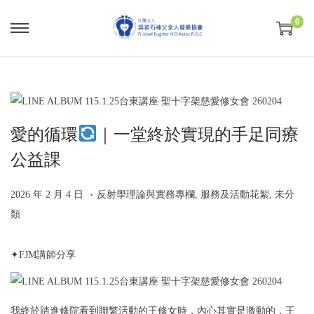
0
S
S
k
k
i
i
p
p
t
t
愛的循環
｜一堂終於實現的手足同療
o
o
公益課
n
c
a
o
.
P
2
P
v
n
2026 年 2 月 4 日
反射學理論與實務專欄
,
服務及活動花絮
,
未分
o
0
o
i
t
類
s
2
s
g
e
t
6
t
a
n
✦FJM講師分享
e
年
e
t
t
d
2
d
i
o
月
i
我終於踏進修院看到聯繁活動的王修女時，內心其實是激動的，王
o