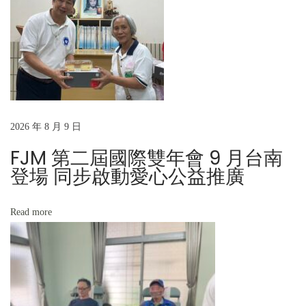
t
台
:
東
聖
十
字
架
慈
2026 年 8 月 9 日
愛
FJM 第二屆國際雙年會 9 月台南
修
登場 同步啟動愛心公益推廣
女
會
Read more
N
感
e
謝
x
為
t
台
p
灣