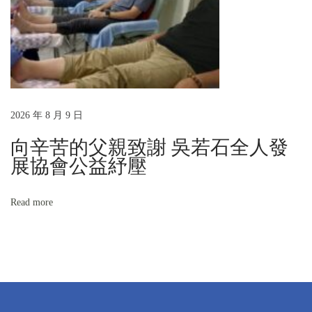
暖
的
療
癒
交
流
2026 年 8 月 9 日
向辛苦的父親致謝 吳若石全人發
展協會公益紓壓
Read more