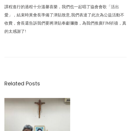
課程進行的過程十分溫馨喜樂，我們也一起唱了協會會歌「活出
愛」，結束時黃會長準備了津貼致意,我們表達了此次為公益活動不
收費，會長還告訴我們要將津貼奉獻彌撒，為我們推廣FJM祈禱，真
的太感謝了!
文
P
愛
r
的
章
e
循
v
環
導
i
Related Posts
o
｜
覽
u
F
s
J
p
M
o
造
s
訪