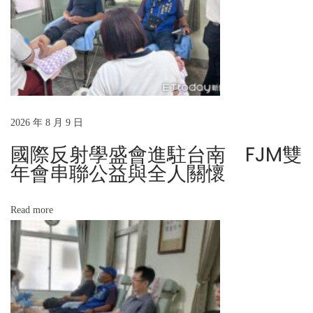
o
努
s
力
t
的
:
民
主
運
動
2026 年 8 月 9 日
先
國際反射學盛會進駐台南 FJM雙
進
年會串聯公益與全人關懷
前
輩
Read more
—
—
一
場
溫