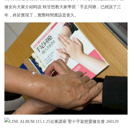
n
4
n
修女向大家介紹時說:秋甘想教大家學習「手足同療」已經說了三
n
日
年，終於實現了，實際時間應該是更久。