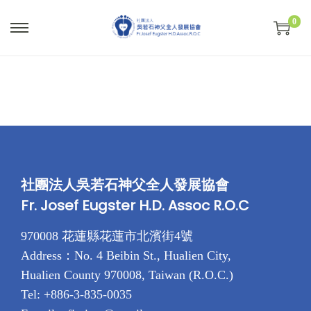
0
S
S
k
k
i
i
p
p
t
t
o
o
n
c
a
o
社團法人吳若石神父全人發展協會
v
n
Fr. Josef Eugster H.D. Assoc R.O.C
i
t
g
e
970008 花蓮縣花蓮市北濱街4號
a
n
Address：No. 4 Beibin St., Hualien City,
t
t
Hualien County 970008, Taiwan (R.O.C.)
i
Tel: +886-3-835-0035
o