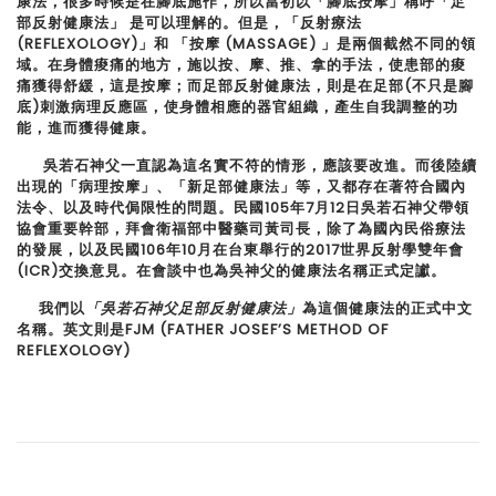
康法，很多時候是在
腳
底施作，所以當初以「腳底按摩」稱呼「足
部反射健康法」 是可以理解的。但是，「反射療法
(REFLEXOLOGY)」和 「按摩 (MASSAGE) 」是兩個截然不同的領
域。在身體痠痛的地方，施以按、摩、推、拿的手法，使患部的痠
痛獲得舒緩，這是按摩；而足部反射健康法，則是在足部(不只是腳
底)刺激病理反應區，使身體相應的器官組織，產生自我調整的功
能，進而獲得健康。
吳若石神父一直認為這名實不符的情形，應該要改進。而後陸續
出現的「病理按摩」、「新足部健康法」等，又都存在著符合國內
法令、以及時代侷限性的問題。民國105年7月12日吳若石神父帶領
協會重要幹部，拜會衛福部中醫藥司黃司長，除了為國內民俗療法
的發展，以及民國106年10月在台東舉行的2017世界反射學雙年會
(ICR)交換意見。在會談中也為吳神父的健康法名稱正式定讞。
我們以
「吳若石神父足部反射健康法」
為這個健康法的正式中文
名稱。英文則是FJM (FATHER JOSEF’S METHOD OF
REFLEXOLOGY)
文
P
全
r
球
章
e
榮
v
耀