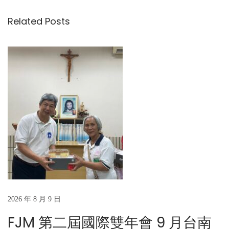
導
i
：
Related Posts
o
吳
覽
u
若
s
石
p
神
o
父
s
領
t
航
:
F
J
M
，
榮
獲
2026 年 8 月 9 日
教
FJM 第二屆國際雙年會 9 月台南
育