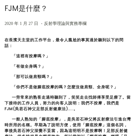
FJM是什麼？
n
.
P
2
P
2020 年 1 月 27 日
反射學理論與實務專欄
o
0
o
在長濱天主堂的工作平台，最令人尶尬的事莫過於聽到以下的問
s
2
s
話：
t
4
t
「這裡有按摩嗎？」
e
年
e
d
8
d
「有做全身嗎？」
o
月
i
「那可以做肩頸嗎？」
n
1
n
「你們不是做腳底按摩的嗎？怎麼沒做肩頸、全身呢？」
5
一旁常來的熟客走過時聽到了，笑笑走去找師傅享受足療了。留
日
下接待的工作人員，努力的向客人說明：我們不按摩，我們是
FJM(吳若石神父足部反射健康法)…..。
一般人熟知的「
腳
底按摩」，是吳若石神父將反射療法引進台灣
時所用的名稱。早期為了說明方便，使用「
腳
底按摩」這個名詞，
事後吳若石神父深覺不妥當，因為這明明不是按摩啊！足部反射健