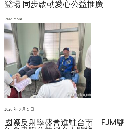
登場 同步啟動愛心公益推廣
成
就
Read more
獎
N
以
e
你
x
為
t
榮
p
o
s
t
:
2026 年 8 月 9 日
國際反射學盛會進駐台南 FJM雙