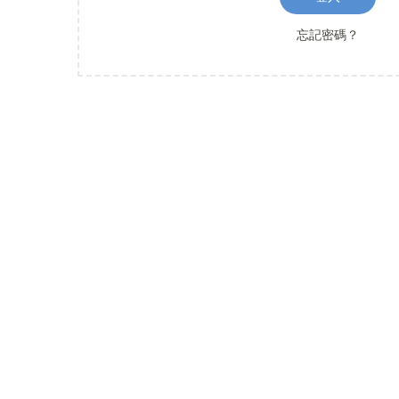
o
n
忘記密碼？