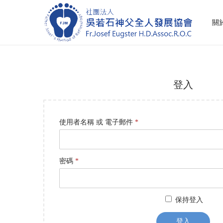
關
S
S
k
k
i
i
p
p
登入
t
t
o
o
n
c
必
使用者名稱 或 電子郵件
*
a
o
填
v
n
i
t
必
密碼
*
g
e
填
a
n
t
t
保持登入
i
登入