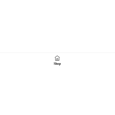
Shop
社團法人吳若石神父全人發展協會