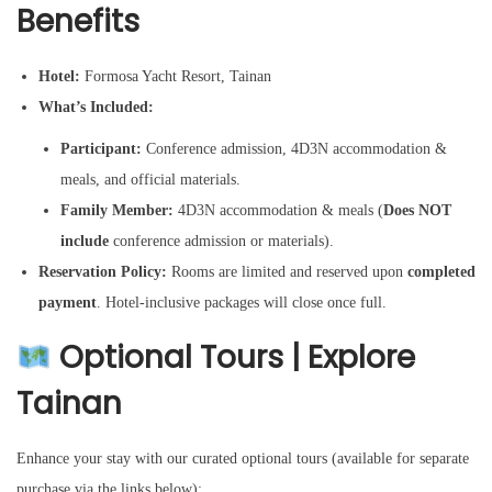
Benefits
Hotel:
Formosa Yacht Resort, Tainan
What’s Included:
Participant:
Conference admission, 4D3N accommodation &
meals, and official materials.
Family Member:
4D3N accommodation & meals (
Does NOT
include
conference admission or materials).
Reservation Policy:
Rooms are limited and reserved upon
completed
payment
. Hotel-inclusive packages will close once full.
Optional Tours | Explore
Tainan
Enhance your stay with our curated optional tours (available for separate
purchase via the links below):