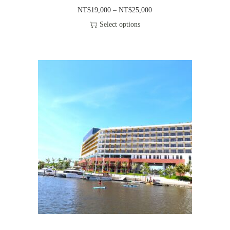
價
NT$
19,000
–
NT$
25,000
格
Select options
此
範
產
圍
品
：
有
N
多
T
種
$
款
1
式
9
。
,
可
0
在
0
產
0
品
到
頁
N