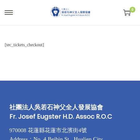
0
S
S
k
k
i
i
p
p
[tec_tickets_checkout]
t
t
o
o
n
c
a
o
v
n
i
t
g
e
社團法人吳若石神父全人發展協會
a
n
Fr. Josef Eugster H.D. Assoc R.O.C
t
t
970008 花蓮縣花蓮市北濱街4號
i
Address：No. 4 Beibin St., Hualien City,
o